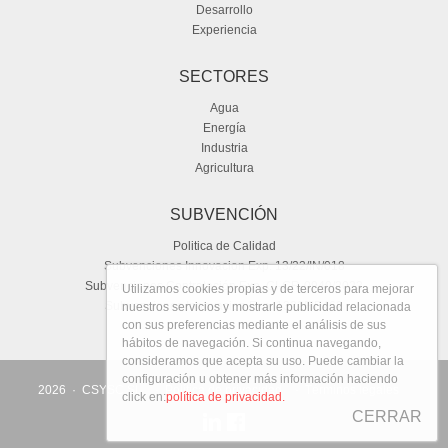
Desarrollo
Experiencia
SECTORES
Agua
Energía
Industria
Agricultura
SUBVENCIÓN
Politica de Calidad
Subvenciones Innovacion Exp. 13/22/IN/018
Subvenciones Contratación Exp. CI-CR-0940/2023
Utilizamos cookies propias y de terceros para mejorar
Subvenciones Innovacion Exp. 1322FIE462
nuestros servicios y mostrarle publicidad relacionada
con sus preferencias mediante el análisis de sus
hábitos de navegación. Si continua navegando,
consideramos que acepta su uso. Puede cambiar la
configuración u obtener más información haciendo
2026 · CSYSC SL
· Política de privacidad
· Términos legales
click en:
política de privacidad.
CERRAR